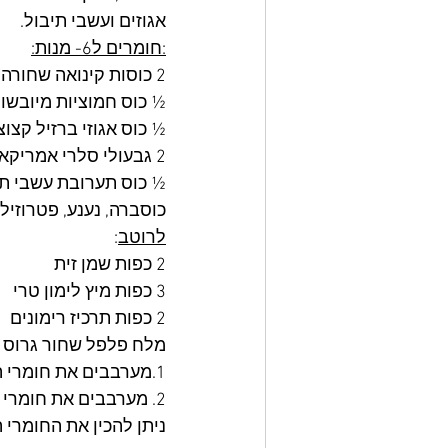
אגוזים ועשבי תיבול. 
:חומרים ל6- מנות:
2 כוסות קינואה שחורה מבושלת
½ כוס חמוציות מיובשו
½ כוס אגוזי ברזיל קצוצ
2 גבעולי סלרי אמריקאי קצוצים גס 
½ כוס תערובת עשבי תיב
כוסברה, נענע, פטרוזיל
לרוטב
:
2 כפות שמן זית 
3 כפות מיץ לימון טרי
2 כפות תרכיז רימונים
מלח פלפל שחור גרוס
1.מערבבים את חומרי הסלט
2. מערבבים את חומרי הרוטב, יוצקים על סלט ומערבבים. טועמים ומתקנים תיבול.
ניתן להכין את החומרי