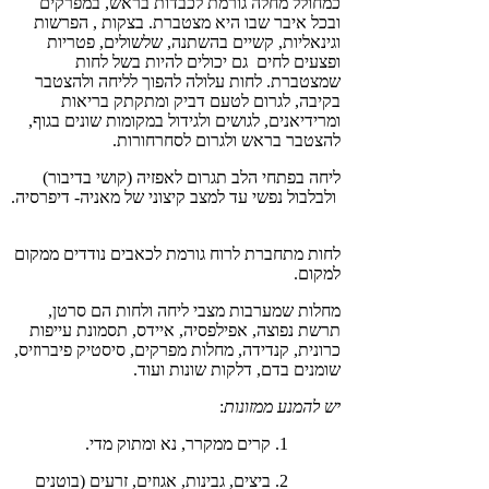
כמחולל מחלה גורמת לכבדות בראש, במפרקים
ובכל איבר שבו היא מצטברת. בצקות , הפרשות
וגינאליות, קשיים בהשתנה, שלשולים, פטריות
ופצעים לחים גם יכולים להיות בשל לחות
שמצטברת. לחות עלולה להפוך לליחה ולהצטבר
בקיבה, לגרום לטעם דביק ומתקתק בריאות
ומרידיאנים, לגושים ולגידול במקומות שונים בגוף,
להצטבר בראש ולגרום לסחרחורות.
ליחה בפתחי הלב תגרום לאפזיה (קושי בדיבור)
ולבלבול נפשי עד למצב קיצוני של מאניה- דיפרסיה.
לחות מתחברת לרוח גורמת לכאבים נודדים ממקום
למקום.
מחלות שמערבות מצבי ליחה ולחות הם סרטן,
תרשת נפוצה, אפילפסיה, איידס, תסמונת עייפות
כרונית, קנדידה, מחלות מפרקים, סיסטיק פיברוזיס,
שומנים בדם, דלקות שונות ועוד.
יש להמנע ממזונות
:
קרים ממקרר, נא ומתוק מדי.
ביצים, גבינות, אגוזים, זרעים (בוטנים