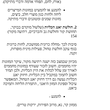
(אורז, לחם, תפוחי אדמה ודברי מתיקה).
להמנע או להמעיט במזונות המייצרים
ליחה ולחות כגון מוצרי חלב, ביצים,
מזונות שמנים ומטוגנים ודברי מתיקה.
2. חולשת יאנג הכליות
(שלשול מוקדם בבוקר,
תחושת קור וחולשת גב והברכיים, רתיעה מקור)
154
סיבות לכך -מחלה כרונית ממושכת, לחות כרונית
בגוף עקב חולשת טחול, פעילות מינית מופרזת,
זקנה.
מכיוון שבמצב כזה ישנה רתיעה מקור, עיקר המזונות
יהיו מחממים. חשוב לזכור שעודף במזונות מחממים
לאורך זמן עלול לכלות את היין הכליות, ולכן תמיד
חשוב לתמוך במקביל ביין הכליות. חיזוק יאנג
הכליות נעשה גם דרך חיזוק יאנג הטחול, המאפשר
עיכול וספיגת המזון היאנגי , התמרת הליחה ותמיכה
ביאנג.
להמנע -
ממזון קר, נא, מרוב הפירות, ירקות טריים.