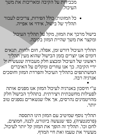
מכבידות על הקיבה ומאריכות את משך
העיכול.
כל המזונות, כולל הפירות, צריכים לעבור
תהליך של בישול, אידוי או אפייה.
בישול מרכך את המזון, מקל על תהליך העיכול
ומקצר את משך שהיית המזון בקיבה.
תהליך העיכול דורש זמן, אפלה, חום ולחות. תנאים
דומים אנו יוצרים בזמן הבישול שהוא מעין תהליך
ראשוני של העיכול ומבצע חלק מעבודה שנעשית יל
ידיי הקיבה. כך אנו עוזרים ומקלים על האיברים
המשתתפים בתהליך העיכול והפרדת המזון וחוסכים
אנרגיה רבה.
ע"י חיסכון באנרגיה לעיכול המזון אנו מפנים אותה
לפעילות מחשבתית ויצירתית. בתהליך הבישול חלק
מהויטמינים נהרסים, אך אלו שנשארים נספגים טוב
יותר.
תהליך נוסף שמיטיב עם המזון הינו התססה
(פרמנטציה), כפי שנעשה ביוגורט, לבנה, חמוצים,
לחם וכו'. תהליך זה הופך את המזון קל יותר לעיכול,
מעשיר את טעמו ואת חיי המדף.