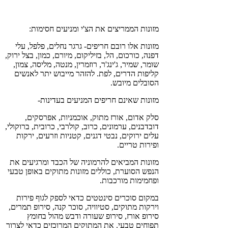
מזונות הממריצים את הצ'י ומניעים חסימות:
מזונות אלו רובם חריפים- גרגר נחלים, פלפל, עלי
דפנה, כורכום, הל, בזיליקום, מיורם, כמון, בצל ירוק,
שומר, שמיר, ג'ינג'ר, רוזמרין, מנטה, מליסה, צמון,
קליפות הדרים, לפת. להזהר מייבוש יתר לאנשים
הסובלים מיובש.
מזונות שאינם חריפים המניעים בעדינות-
סלק אדום, אורז מתוק, אוכמניות, אפרסקים,
דובדבנים, ערמונים, כרוב, קולרבי, כרובית, ברוקולי,
עלים ירוקים, נבטי דגנים, קטניות וזרעים, ירקות
ופירות טריים.
מזונות המביאים להרמוניה של הכבד ומרגיעים את
הנפש הסוערת, כוללים מזונות מתוקים באופן טבעי
ופחמימות מורכבות.
במקום סוכרים סינטטים כדאי לספק לגוף פירות
וירקות מתוקים, סטיוויה, סוכר קנה, סירופ תמרים,
סירופ אורז, סירופ שעורה ודבש מהול בחומץ
תפוחים טבעי. את המתוקים המרוכזים כדאי לצרוך