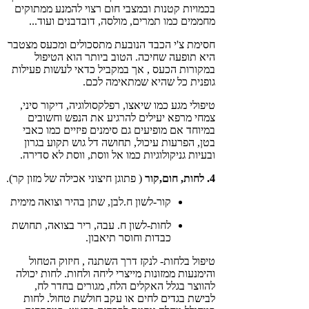
בכמויות קטנות ובמצבי חום רצוי להמנע ממתוקים
מחממים כמו תמרים, מולסה, דובדבנים ועוד...
חסימת צ'י הכבד הנובעת מתסכולים ומכעס מצטבר
היא תופעה שחיכה. הטוב ביותר הוא הטיפול
במקורות הכעס , אך במקביל כדאי לעשות פעילות
גופנית כל שהיא שמתאימה לכם.
טיפולי מגע כמו שיאצו, רפלקסולוגיה, דיקור סיני,
צמחי מרפא יעילים להרגיע את הנפש וחשובים
במיוחד אם מופיעים גם סימנים פיזיים כמו כאבי
בטן, הפרעות עיכול, תחושה דל גוש תקוע בגרון
ובעיות גניקולוגיות כמו אל ווסת, ווסת לא סדירה.
4. לחות, חום,קור
( פתוגן חיצוני אכילה של מזון קר).
קור-לשון ח.לבן, שתן בהיר וצואה מימית
לחות-לשון ח. עבה, ריר בצואה, תחושת
כבדות וחוסר תיאבון.
טיפול בלחות- לנקז דרך השתנה , חיזוק הטחול
והימנעות ממזונות מייצרי ליחה ולחות. לחות יכולה
להווצר בגלל האקלים הלח, מגורים בחדר לח,
לבישת בגדים לחים או עקב חולשת טחול. לחות