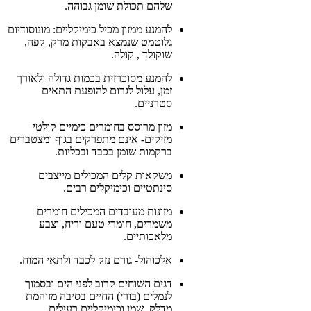
שלהם תכולת שומן גבוהה.
להמנע ממזון מכיל כימיקליים: מונוסודיום
גלוטמט שנמצא באבקות מרק, קפה,
שוקולד , קולה.
להמנע מסוכרזית בכמות גדולה ולאורך
זמן, עלול לגרום להופעת התאים
סטרניים.
מזון מרוסס בחומרים כימיים קולטי
מזיקים- אינם מתפרקים בגוף ומצטברים
ברקמות שומן בכבד ובכליות.
משקאות קלים המכילים מייצבים
סינתטיים וכימיקלים רבים.
מזונות מעובדים המכילים חומרים
משמרים, חומרי טעם וריח, וצבע
מלאכותיים.
אלכוהול- גורם נזק לכבד ולתאי המוח.
דגים השוחים קרוב לפני הים ובסמוך
לנמלים (בורי) החיים בסיבה מזוהמת
מדלק, שמן וכימיקליים רעילים.