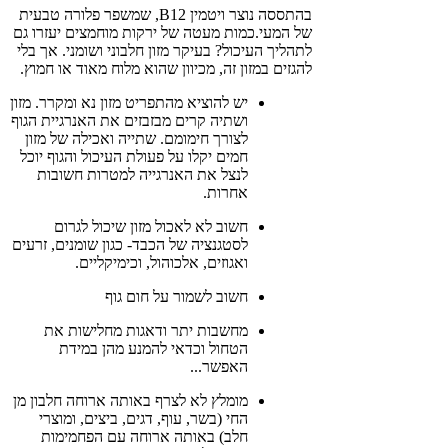
בהתססה נוצר ויטמין B12, שמשפר פלורה טבעית
של המעי.כמות מעטה של ירקות מוחמצים יעזרו גם
לתהליך העיכול? בעיקר מזון חלבוני ושומני. אך בלי
להגזים במזון זה, מכיוון שהוא מלוח מאוד או חמוץ.
יש להוציא מהתפריט מזון נא ומקרר. מזון
ושתיה קרים מבזבזים את האנרגיית הגוף
לצורך חימומם. שתייה ואכילה של מזון
חמים יקלו על פעולת העיכול והגוף יוכל
לנצל את האנרגייה למטרות חשובות
אחרות.
חשוב לא לאכול מזון שיכול לגרום
לסטגנציה של הכבד- כגון שומנים, זרעים
ואגוזים, אלכוהול, וכימיקליים.
חשוב לשמור על חום גוף
מחשבות יתר ודאגות מחלישות את
הטחול וכדאי להמנע מהן במידת
האפשר...
מומלץ לא לצרף באותה ארוחה חלבון מן
החי (בשר, עוף, דגים, ביצים, ומוצרי
חלב) באותה ארוחה עם הפחמימות