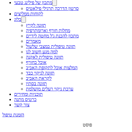
מתכון של פילינג טבעי
סרטון הדרכה תרגילי פילאטיס
לקוחות ממליצים
בלוג
תזונה לקייץ
מחלות חורף וארומתרפיה
מתכון להכנת ג'ל מחטה לידיים
מאמרים
תזונה טיפולית במצבי שלשול
למה מגע חשוב לנו
תזונה טיפולית לאקנה
אוכל בחורף
המלצות אוכל לתקופת האביב
תזונה לניקוי כבד
לקראת האביב
תזונה בסתיו
ערכת ניקוי רעלים מושלמת
תוכניות ומחירים
כרטיס מתנה
צור קשר
הזמנת טיפול
פוסט