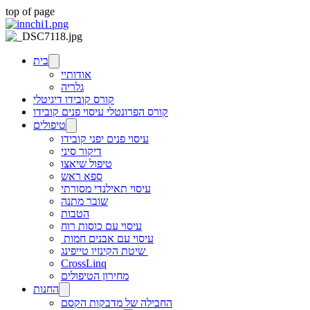
top of page
בית
אודותיי
גלריה
קורס קובידו דיגיטלי
קורס הפרונטלי עיסוי פנים קובידו
טיפולים
עיסוי פנים יפני קובידו
דיקור סיני
טיפול שיאצו
ספא ראש
עיסוי תאילנדי מסורתי
שובר מתנה
הטבות
עיסוי עם כוסות רוח
עיסוי עם אבנים חמות
שיטת הקינזיו טייפינג
CrossLinq
מחירון הטיפולים
החנות
החבילה של מדבקות הקסם