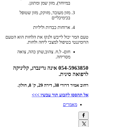
במיוחד), מזון שמן ומתוגן.
מזון מעובד, מזוקק, מזון שטופל
בכימיכליים
ארוחות כבדות וליליות
טעם המר יכול לייבש ולנקז את הלחות הוא הטעם
הדומיננטי בטיפול למצבי ליחה ולחות.
חום- ל.ח. צהוב,שתן כהה, צואה
מסריחה.
054-5963850
אינה גרינברג, קליניקה
לרפואה סינית.
רחוב אמיר דרורי 38, דירה 29, ק' 8, חולון.
אל תהססו לקבוע תור עכשיו >>>
מאמרים