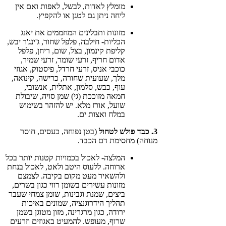
מומלץ לאדות, לבשל, לאפות ואם אין
ליחה ניתן גם לטגן או להקפיץ.
מזונות ותבלינים המחממים את יאנג
הכליות- חילבה, פלפל שחור, ג'ינג'ר יבש,
קליפת קינמון, בצל, שום, ריחן, פלפל
אדום חריף, זרעי שומר, זרעי שמיר,
כוכבי אניס, זרעי חרדל, פיסטוק, אגוזי
מלך, שעועית שחורה, כרישה, קינואה,
עוף, כבש, סלמון, אתלית, אנשובי,
חמאה מזוככת (גי) שמן סויה, שיבולת
שועל, אורז מלא. יש להזהר בשימוש
במלח ואצות ים.
3. כבד פולש לטחול
(בטן נפוחה, כעסים, חוסר
מנוחה) מחסימת דם הכבד.
המלצה- לאכול בכמויות קטנות יותר בכל
ארוחה. ללעוס היטב ולאט, לאכול בנחת
ולהשאיר מעט מקום בקיבה. לצמצם
מזונות עשירים בשומן רווי כגון בשרים,
ביצים, שמנת וגבינות, שומן צמחי שעבר
תהליך הידרוגנציה, שמונים באיכות
ירודה, כגון מרגרינה, מזון מטוגן בשמן
שרוף, מעופש. להמעיט באגוזים וזרעים