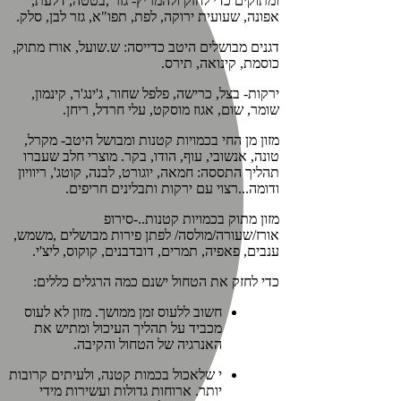
ומתוקים כדי לחזק ולהמריץ- גזר ,בטטה, דלעת,
אפונה, שעועית ירוקה, לפת, תפו"א, גזר לבן, סלק.
דגנים מבושלים היטב כדייסה: ש.שועל, אורז מתוק,
כוסמת, קינואה, תירס.
ירקות- בצל, כרישה, פלפל שחור, ג'ינג'ר, קינמון,
שומר, שום, אגוז מוסקט, עלי חרדל, ריחן.
מזון מן החי בכמויות קטנות ומבושל היטב- מקרל,
טונה, אנשובי, עוף, הודו, בקר. מוצרי חלב שעברו
תהליך התססה: חמאה, יוגורט, לבנה, קוטג', ריוויון
ודומה...רצוי עם ירקות ותבלינים חריפים.
מזון מתוק בכמויות קטנות..-סירופ
אורז/שעורה/מולסה/ לפתן פירות מבושלים ,משמש,
ענבים, פאפיה, תמרים, דובדבנים, קוקוס, ליצ'י.
כדי לחזק את הטחול ישנם כמה הרגלים כללים:
חשוב ללעוס זמן ממושך. מזון לא לעוס
מכביד על תהליך העיכול ומתיש את
האנרגיה של הטחול והקיבה.
י שלאכול בכמות קטנה, ולעיתים קרובות
יותר. ארוחות גדולות ועשירות מידי