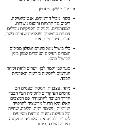
מזון מעושן- מסרטן.
בשר- מכיל הורמונים, אנטיביוטיקה,
ריסוס נגד קרציות וריסוס משדות.
המבורגרים, נקניקים ונקניקיות מכילים
צבעים סינטטים ושאריות שאינם בשר,
נוצות, ציפורניים, אפר....
כלי בישול מאלומיניום וטפלון מכילים
חומרים רעילים העוברים למזון בזמן
הבישול בהם.
סוגר לבן וקמח לבן- יוצרים לחות וליחה
הגורמים לחסימה בזרימת האנרגיית
הכבד.
מתח, עצבנות, תסכול וכעסים הם
גורמים העיקריים לחסימת הצ'י הכבד.
הדרך הטובה להתמודד אם המצבים
האלו היא תרגול מדיטציה להרפייה
יומיומית , נשימה יוגית. הליכה, שחייה
וכל פעילות גופנית נמרצת מסייעים
להזרים ולהניע את האנרגיה התקועה
בצורה הטובה ביותר.