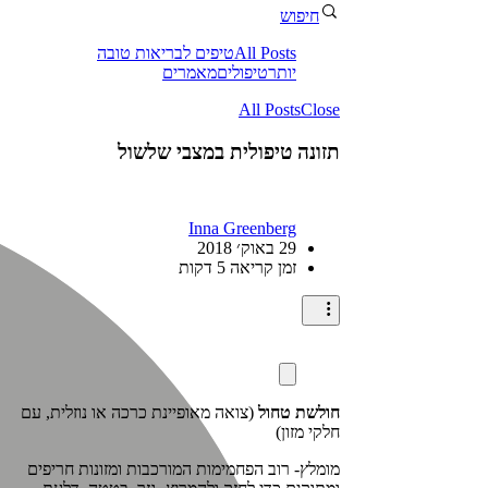
חיפוש
All Posts
טיפים לבריאות טובה
יותר
טיפולים
מאמרים
All Posts
Close
תזונה טיפולית במצבי שלשול
Inna Greenberg
29 באוק׳ 2018
זמן קריאה 5 דקות
חולשת טחול
(צואה מאופיינת כרכה או נוזלית, עם
חלקי מזון)
מומלץ- רוב הפחמימות המורכבות ומזונות חריפים