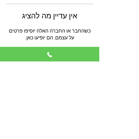
אין עדיין מה להציג
כשהחבר או החברה האלה יוסיפו פרטים
על עצמם, הם יופיעו כאן.
054-5963850
הזמנת טיפול
© כל הזכויות שמורות לאינה גרינברג
הצהרת נגישות
בניית אתרים